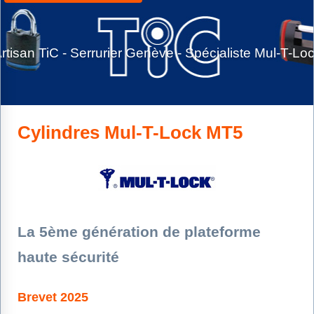
rtisan TiC - Serrurier Genève - Spécialiste Mul-T-Lo
Cylindres Mul-T-Lock MT5
La 5ème génération de plateforme
haute sécurité
Brevet 2025