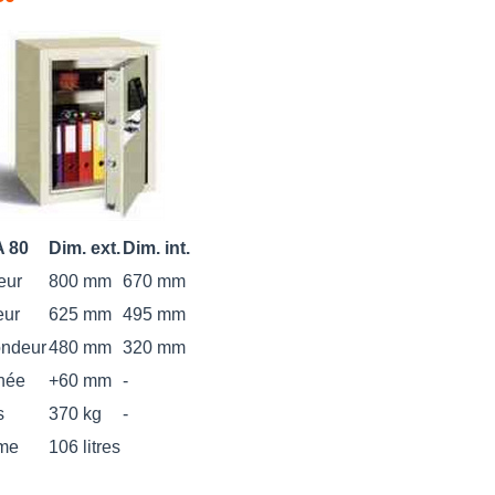
 80
Dim. ext.
Dim. int.
eur
800 mm
670 mm
eur
625 mm
495 mm
ondeur
480 mm
320 mm
née
+60 mm
-
s
370 kg
-
me
106 litres