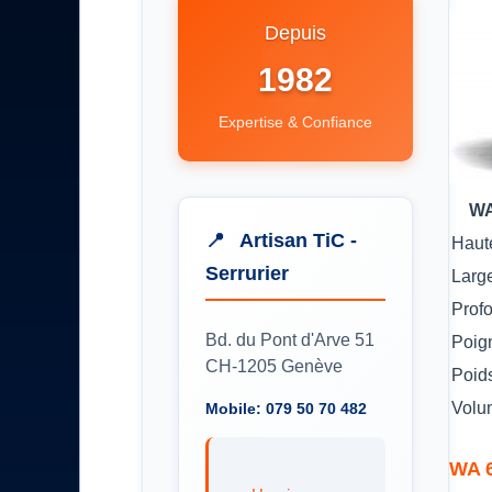
Depuis
1982
Expertise & Confiance
WA
Artisan TiC -
Haut
Serrurier
Larg
Prof
Bd. du Pont d'Arve 51
Poig
CH-1205 Genève
Poid
Volu
Mobile: 079 50 70 482
WA 