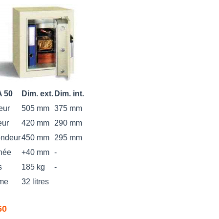
 50
Dim. ext.
Dim. int.
eur
505 mm
375 mm
eur
420 mm
290 mm
ondeur
450 mm
295 mm
née
+40 mm
-
s
185 kg
-
me
32 litres
60