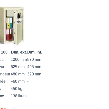
 100
Dim. ext.
Dim. int.
eur
1000 mm
870 mm
eur
625 mm
495 mm
ondeur
480 mm
320 mm
née
+60 mm
-
s
450 kg
-
me
138 litres