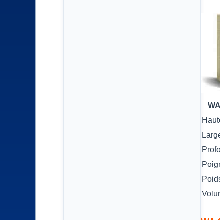
WA
Haut
Larg
Prof
Poig
Poid
Volu