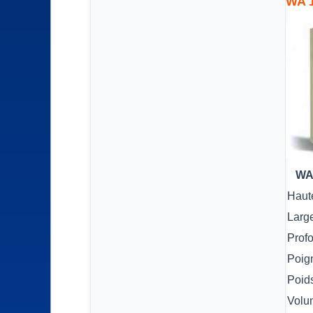
WA 
WA
Haut
Larg
Prof
Poig
Poid
Volu