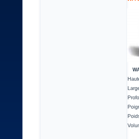
WA
Haut
Larg
Prof
Poig
Poid
Volu