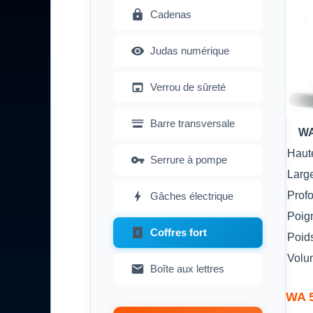
Cadenas
Judas numérique
Verrou de sûreté
Barre transversale
WA
Haut
Serrure à pompe
Larg
Prof
Gâches électrique
Poig
Coffres fort
Poid
Volu
Boîte aux lettres
WA 