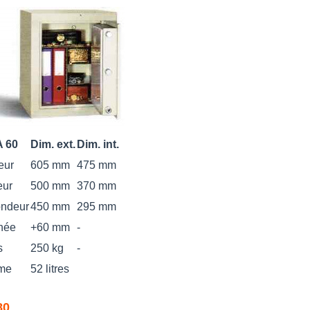
 60
Dim. ext.
Dim. int.
eur
605 mm
475 mm
eur
500 mm
370 mm
ondeur
450 mm
295 mm
née
+60 mm
-
s
250 kg
-
me
52 litres
80