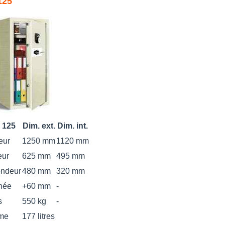
125
 125
Dim. ext.
Dim. int.
eur
1250 mm
1120 mm
eur
625 mm
495 mm
ondeur
480 mm
320 mm
née
+60 mm
-
s
550 kg
-
me
177 litres