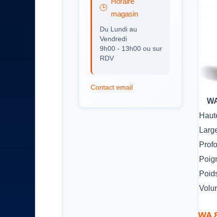
Horaire
magasin
Du Lundi au
Vendredi
9h00 - 13h00 ou sur
RDV
Contact email
WA
Haut
Larg
Prof
Poig
Poid
Volu
WA 