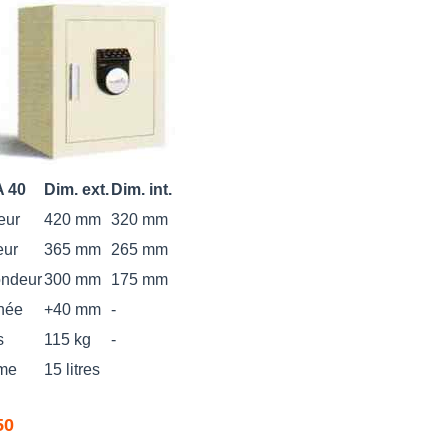
 40
Dim. ext.
Dim. int.
eur
420 mm
320 mm
eur
365 mm
265 mm
ondeur
300 mm
175 mm
née
+40 mm
-
s
115 kg
-
me
15 litres
50