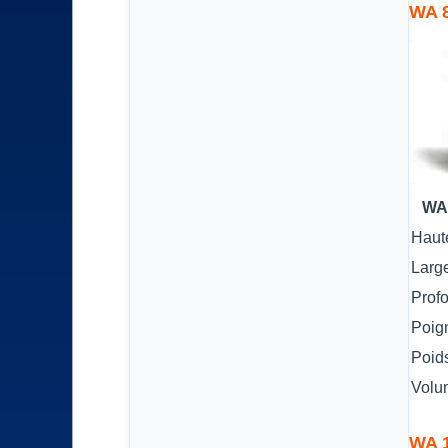
WA 8
WA
Haut
Larg
Prof
Poig
Poid
Volu
WA 