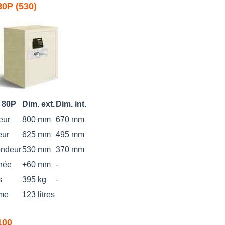
0P (530)
 80P
Dim. ext.
Dim. int.
eur
800 mm
670 mm
eur
625 mm
495 mm
ondeur
530 mm
370 mm
née
+60 mm
-
s
395 kg
-
me
123 litres
100